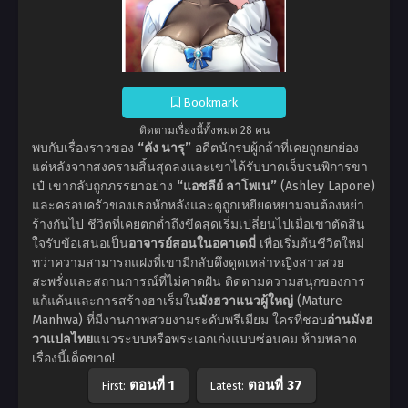
Bookmark
ติดตามเรื่องนี้ทั้งหมด 28 คน
พบกับเรื่องราวของ
“คัง นารุ”
อดีตนักรบผู้กล้าที่เคยถูกยกย่อง
แต่หลังจากสงครามสิ้นสุดลงและเขาได้รับบาดเจ็บจนพิการขา
เป๋ เขากลับถูกภรรยาอย่าง
“แอชลีย์ ลาโพเน”
(Ashley Lapone)
และครอบครัวของเธอหักหลังและดูถูกเหยียดหยามจนต้องหย่า
ร้างกันไป ชีวิตที่เคยตกต่ำถึงขีดสุดเริ่มเปลี่ยนไปเมื่อเขาตัดสิน
ใจรับข้อเสนอเป็น
อาจารย์สอนในอคาเดมี่
เพื่อเริ่มต้นชีวิตใหม่
ทว่าความสามารถแฝงที่เขามีกลับดึงดูดเหล่าหญิงสาวสวย
สะพรั่งและสถานการณ์ที่ไม่คาดฝัน ติดตามความสนุกของการ
แก้แค้นและการสร้างฮาเร็มใน
มังฮวาแนวผู้ใหญ่
(Mature
Manhwa) ที่มีงานภาพสวยงามระดับพรีเมียม ใครที่ชอบ
อ่านมังฮ
วาแปลไทย
แนวระบบหรือพระเอกเก่งแบบซ่อนคม ห้ามพลาด
เรื่องนี้เด็ดขาด!
ตอนที่ 1
ตอนที่ 37
First:
Latest: