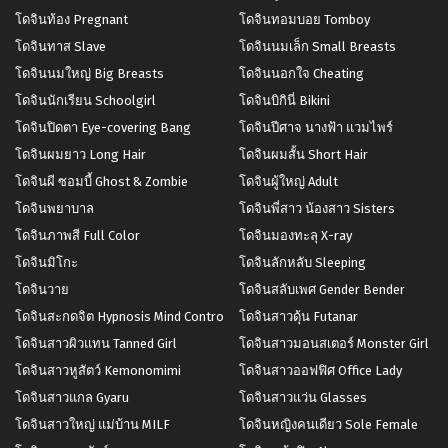
โดจินท้อง Pregnant
โดจินทอมบอย Tomboy
โดจินทาส Slave
โดจินนมเล็ก Small Breasts
โดจินนมใหญ่ Big Breasts
โดจินนอกใจ Cheating
โดจินนักเรียน Schoolgirl
โดจินบิกินี่ Bikini
โดจินปิดตา Eye-covering Bang
โดจินปีศาจ นางฟ้า แวมไพร์
โดจินผมยาว Long Hair
โดจินผมสั้น Short Hair
โดจินผี ซอมบี้ Ghost & Zombie
โดจินผู้ใหญ่ Adult
โดจินพยาบาล
โดจินพี่สาว น้องสาว Sisters
โดจินภาพสี Full Color
โดจินมองทะลุ X-ray
โดจินมิโกะ
โดจินลักหลับ Sleeping
โดจินวาย
โดจินสลับเพศ Gender Bender
โดจินสะกดจิต Hypnosis Mind Control
โดจินสาวดุ้น Futanar
โดจินสาวผิวแทน Tanned Girl
โดจินสาวมอนสเตอร์ Monster Girl
โดจินสาวหูสัตว์ Kemonomimi
โดจินสาวออฟฟิศ Office Lady
โดจินสาวแกล Gyaru
โดจินสาวแว่น Glasses
โดจินสาวใหญ่ แม่บ้าน MILF
โดจินหญิงคนเดียว Sole Female