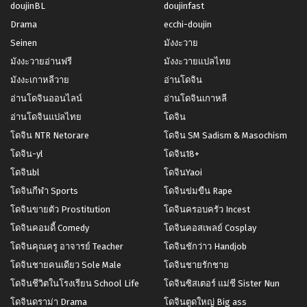
doujinBL
doujinfast
Drama
ecchi-doujin
Seinen
มังงะวาย
มังงะวายอ่านฟรี
มังงะวายแปลไทย
มังงะเกาหลีวาย
อ่านโดจิน
อ่านโดจินออนไลน์
อ่านโดจินเกาหลี
อ่านโดจินแปลไทย
โดจิน
โดจิน NTR Netorare
โดจิน SM Sadism & Masochism
โดจิน-yl
โดจิน18+
โดจินbl
โดจินYaoi
โดจินกีฬา Sports
โดจินข่มขืน Rape
โดจินขายตัว Prostitution
โดจินครอบครัว Incest
โดจินคอมดี้ Comedy
โดจินคอสเพลย์ Cosplay
โดจินคุณครู อาจารย์ Teacher
โดจินชักว่าว Handjob
โดจินชายคนเดียว Sole Male
โดจินชายรักชาย
โดจินชีวิตในโรงเรียน School Life
โดจินซิสเตอร์ แม่ชี Sister Nun
โดจินดราม่า Drama
โดจินตูดใหญ่ Big ass