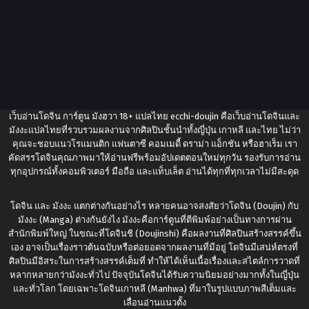
เว็บอ่านโดจิน การ์ตูน มังฮวา 18+ แปลไทย
ecchi-doujin
คือเว็บอ่านโดจินและ
มังงะแปลไทยที่รวบรวมผลงานจากศิลปินชั้นนำทั้งญี่ปุ่น เกาหลี และไทย ไม่ว่า
คุณจะชอบแนวโรแมนติก แฟนตาซี คอมเมดี้ ดราม่า แอ็กชัน หรือฮาเร็ม เรา
คัดสรรโดจินคุณภาพมาให้อ่านฟรีพร้อมอัปเดตตอนใหม่ทุกวัน รองรับการอ่าน
ทุกอุปกรณ์ทั้งคอมพิวเตอร์ มือถือ และแท็บเล็ต อ่านได้ทุกที่ทุกเวลาไม่มีสะดุด
โดจิน และ มังงะ แตกต่างกันอย่างไร หลายคนอาจสงสัยว่าโดจิน (Doujin) กับ
มังงะ (Manga) ต่างกันยังไง มังงะคือการ์ตูนที่ตีพิมพ์อย่างเป็นทางการผ่าน
สำนักพิมพ์ใหญ่ ในขณะที่โดจินชิ (Doujinshi) คือผลงานที่ศิลปินสร้างสรรค์ขึ้น
เอง อาจเป็นเรื่องราวต้นฉบับหรือต่อยอดจากผลงานที่มีอยู่ โดจินมีเสน่ห์ตรงที่
ศิลปินมีอิสระในการสร้างสรรค์เต็มที่ ทำให้ได้เห็นเนื้อเรื่องและสไตล์การวาดที่
หลากหลายกว่ามังงะทั่วไป ปัจจุบันโดจินได้รับความนิยมอย่างมากทั้งในญี่ปุ่น
และทั่วโลก โดยเฉพาะโดจินเกาหลี (Manhwa) ที่มาในรูปแบบภาพสีเต็มและ
เลื่อนอ่านแนวตั้ง