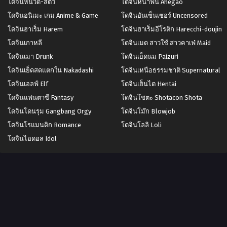
โดจินหนวด-สัตว์
โดจินหน้าฟิน Ahegao
โดจินอนิเมะ เกม Anime & Game
โดจินอันเซ็นเซอร์ Uncensored
โดจินฮาเร็ม Harem
โดจินฮาเร็มอีโรติก Harecchi-doujin
โดจินเกาหลี
โดจินเมด สาวใช้ สาวคาเฟ่ Maid
โดจินเมา Drunk
โดจินเย็ดนม Paizuri
โดจินเย็ดสดแตกใน Nakadashi
โดจินเหนือธรรมชาติ Supernatural
โดจินเอลฟ์ Elf
โดจินเฮ็นไต Hentai
โดจินแฟนตาซี Fantasy
โดจินโชตะ Shotacon Shota
โดจินโดนรุม Gangbang Orgy
โดจินโม๊ก Blowjob
โดจินโรแมนติก Romance
โดจินโลลิ Loli
โดจินไอดอล Idol