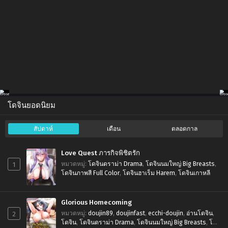
โดจินยอดนิยม
สัปดาห์
เดือน
ตลอดกาล
Love Quest ภารกิจพิชิตรัก
1
หมวดหมู่
:
โดจินดราม่า Drama
,
โดจินนมใหญ่ Big Breasts
,
โดจินภาพสี Full Color
,
โดจินฮาเร็ม Harem
,
โดจินเกาหลี
Glorious Homecoming
2
หมวดหมู่
:
doujin89
,
doujinfast
,
ecchi-doujin
,
อ่านโดจิน
,
โดจิน
,
โดจินดราม่า Drama
,
โดจินนมใหญ่ Big Breasts
,
โดจิ