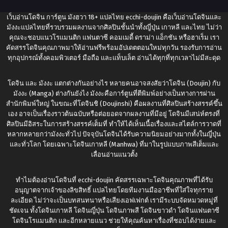
เว็บอ่านโดจิน การ์ตูน มังฮวา 18+ แปลไทย
ecchi-doujin
คือเว็บอ่านโดจินและ
มังงะแปลไทยที่รวบรวมผลงานจากศิลปินชั้นนำทั้งญี่ปุ่น เกาหลี และไทย ไม่ว่า
คุณจะชอบแนวโรแมนติก แฟนตาซี คอมเมดี้ ดราม่า แอ็กชัน หรือฮาเร็ม เรา
คัดสรรโดจินคุณภาพมาให้อ่านฟรีพร้อมอัปเดตตอนใหม่ทุกวัน รองรับการอ่าน
ทุกอุปกรณ์ทั้งคอมพิวเตอร์ มือถือ และแท็บเล็ต อ่านได้ทุกที่ทุกเวลาไม่มีสะดุด
โดจิน และ มังงะ แตกต่างกันอย่างไร หลายคนอาจสงสัยว่าโดจิน (Doujin) กับ
มังงะ (Manga) ต่างกันยังไง มังงะคือการ์ตูนที่ตีพิมพ์อย่างเป็นทางการผ่าน
สำนักพิมพ์ใหญ่ ในขณะที่โดจินชิ (Doujinshi) คือผลงานที่ศิลปินสร้างสรรค์ขึ้น
เอง อาจเป็นเรื่องราวต้นฉบับหรือต่อยอดจากผลงานที่มีอยู่ โดจินมีเสน่ห์ตรงที่
ศิลปินมีอิสระในการสร้างสรรค์เต็มที่ ทำให้ได้เห็นเนื้อเรื่องและสไตล์การวาดที่
หลากหลายกว่ามังงะทั่วไป ปัจจุบันโดจินได้รับความนิยมอย่างมากทั้งในญี่ปุ่น
และทั่วโลก โดยเฉพาะโดจินเกาหลี (Manhwa) ที่มาในรูปแบบภาพสีเต็มและ
เลื่อนอ่านแนวตั้ง
ทำไมต้องอ่านโดจินที่
ecchi-doujin
คัดสรรเฉพาะโดจินคุณภาพที่ได้รับ
อนุญาตจากเจ้าของลิขสิทธิ์ แปลไทยโดยทีมงานมืออาชีพที่ใส่ใจทุกราย
ละเอียด ไม่ว่าจะเป็นบทสนทนาหรือเสียงเอฟเฟกต์ เรามีระบบจัดหมวดหมู่ที่
ชัดเจน ทั้งโดจินเกาหลี โดจินญี่ปุ่น โดจินภาพสี โดจินขาวดำ โดจินแฟนตาซี
โดจินโรแมนติก และอีกหลายแนว ช่วยให้คุณค้นหาเรื่องที่ชอบได้ง่ายและ