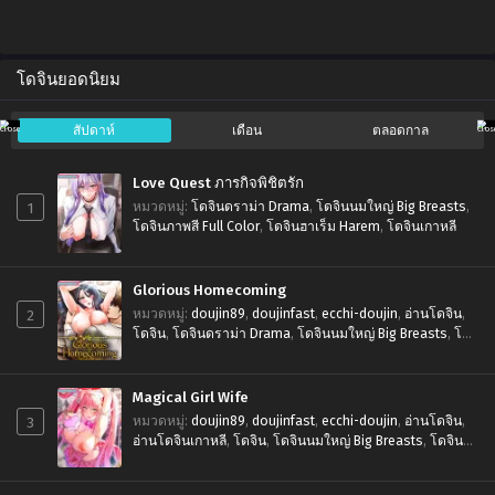
โดจินยอดนิยม
สัปดาห์
เดือน
ตลอดกาล
Love Quest ภารกิจพิชิตรัก
1
หมวดหมู่
:
โดจินดราม่า Drama
,
โดจินนมใหญ่ Big Breasts
,
โดจินภาพสี Full Color
,
โดจินฮาเร็ม Harem
,
โดจินเกาหลี
Glorious Homecoming
2
หมวดหมู่
:
doujin89
,
doujinfast
,
ecchi-doujin
,
อ่านโดจิน
,
โดจิน
,
โดจินดราม่า Drama
,
โดจินนมใหญ่ Big Breasts
,
โดจิ
นนอกใจ Cheating
,
โดจินภาพสี Full Color
,
โดจินหน้าฟิน
Ahegao
,
โดจินเกาหลี
Magical Girl Wife
3
หมวดหมู่
:
doujin89
,
doujinfast
,
ecchi-doujin
,
อ่านโดจิน
,
อ่านโดจินเกาหลี
,
โดจิน
,
โดจินนมใหญ่ Big Breasts
,
โดจิน
หน้าฟิน Ahegao
,
โดจินเกาหลี
,
โดจินแฟนตาซี Fantasy