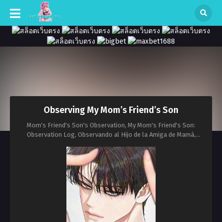
Observing My Mom’s Friend’s Son
Mom's Friend's Son's Observation, My Mom's Friend's Son:
Observation Log, Observando al Hijo de la Amiga de Mamá,
Observing My Mother's Friend's Son, Surveillance du fils de l'amie
de maman, The Observation of the Son of My Mom's Friend,
อันตรายลูกชายเพื่อนแม่, 媽媽朋友的兒子, 엄마 친구 아들 관찰기