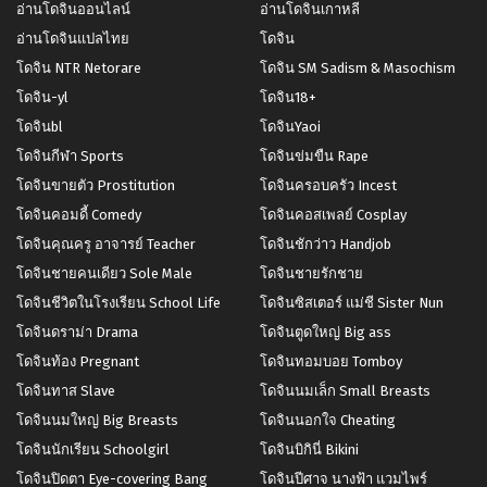
อ่านโดจินออนไลน์
อ่านโดจินเกาหลี
อ่านโดจินแปลไทย
โดจิน
โดจิน NTR Netorare
โดจิน SM Sadism & Masochism
โดจิน-yl
โดจิน18+
โดจินbl
โดจินYaoi
โดจินกีฬา Sports
โดจินข่มขืน Rape
โดจินขายตัว Prostitution
โดจินครอบครัว Incest
โดจินคอมดี้ Comedy
โดจินคอสเพลย์ Cosplay
โดจินคุณครู อาจารย์ Teacher
โดจินชักว่าว Handjob
โดจินชายคนเดียว Sole Male
โดจินชายรักชาย
โดจินชีวิตในโรงเรียน School Life
โดจินซิสเตอร์ แม่ชี Sister Nun
โดจินดราม่า Drama
โดจินตูดใหญ่ Big ass
โดจินท้อง Pregnant
โดจินทอมบอย Tomboy
โดจินทาส Slave
โดจินนมเล็ก Small Breasts
โดจินนมใหญ่ Big Breasts
โดจินนอกใจ Cheating
โดจินนักเรียน Schoolgirl
โดจินบิกินี่ Bikini
โดจินปิดตา Eye-covering Bang
โดจินปีศาจ นางฟ้า แวมไพร์