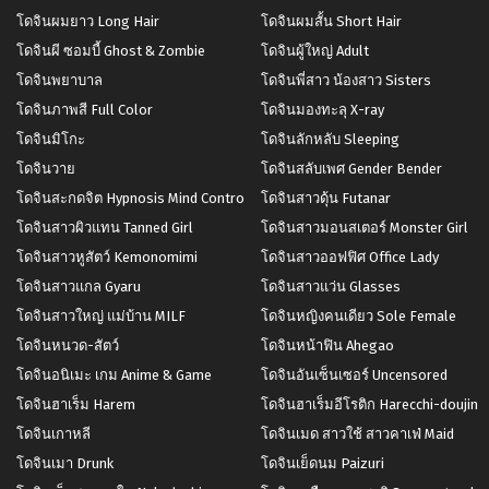
โดจินผมยาว Long Hair
โดจินผมสั้น Short Hair
โดจินผี ซอมบี้ Ghost & Zombie
โดจินผู้ใหญ่ Adult
โดจินพยาบาล
โดจินพี่สาว น้องสาว Sisters
โดจินภาพสี Full Color
โดจินมองทะลุ X-ray
โดจินมิโกะ
โดจินลักหลับ Sleeping
โดจินวาย
โดจินสลับเพศ Gender Bender
โดจินสะกดจิต Hypnosis Mind Control
โดจินสาวดุ้น Futanar
โดจินสาวผิวแทน Tanned Girl
โดจินสาวมอนสเตอร์ Monster Girl
โดจินสาวหูสัตว์ Kemonomimi
โดจินสาวออฟฟิศ Office Lady
โดจินสาวแกล Gyaru
โดจินสาวแว่น Glasses
โดจินสาวใหญ่ แม่บ้าน MILF
โดจินหญิงคนเดียว Sole Female
โดจินหนวด-สัตว์
โดจินหน้าฟิน Ahegao
โดจินอนิเมะ เกม Anime & Game
โดจินอันเซ็นเซอร์ Uncensored
โดจินฮาเร็ม Harem
โดจินฮาเร็มอีโรติก Harecchi-doujin
โดจินเกาหลี
โดจินเมด สาวใช้ สาวคาเฟ่ Maid
โดจินเมา Drunk
โดจินเย็ดนม Paizuri