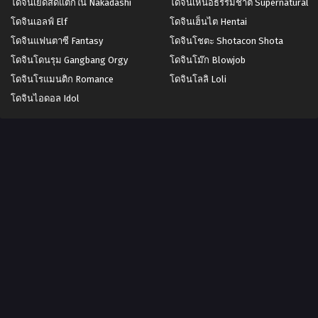
โดจินเย็ดสดแตกใน Nakadashi
โดจินเหนือธรรมชาติ Supernatural
โดจินเอลฟ์ Elf
โดจินเฮ็นไต Hentai
โดจินแฟนตาซี Fantasy
โดจินโชตะ Shotacon Shota
โดจินโดนรุม Gangbang Orgy
โดจินโม๊ก Blowjob
โดจินโรแมนติก Romance
โดจินโลลิ Loli
โดจินไอดอล Idol