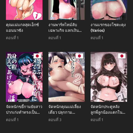
คุณแม่แกลสุดเอ็กซ์
งานพาร์ทไทม์ลับ
งานแรกของโชตะคุง
แอนนาซัง
เฉพาะกิจ แลกเงิน
(Varios)
แลกตัวจนฟินล้นเตียง
ตอนที่ 1
ตอนที่ 1
ตอนที่ 1
จัดหนักขยี้กามยัยสาว
จัดหนักคุณแม่เลี้ยง
จัดหนักประตูหลัง
ปากเก่งทำทรงเป็น
เดี่ยว ปลุกกาม
ลูกพี่ลูกน้องแตกใน
เด็กดี กระแทกรสแซ่
อารมณ์สาวใหญ่จน
เน้นๆ จนท้องป่อง
ตอนที่ 1
ตอนที่ 3
ตอนที่ 1
บสั่งสอนจนครางชื่อ
ยอมจำนน
ยอมสยบ