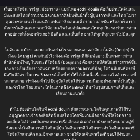
เว็บอ่านโดจิน การ์ตูน มังฮวา 18+ แปลไทย
ecchi-doujin
คือเว็บอ่านโดจินและ
มังงะแปลไทยที่รวบรวมผลงานจากศิลปินชั้นนำทั้งญี่ปุ่น เกาหลี และไทย ไม่ว่า
คุณจะชอบแนวโรแมนติก แฟนตาซี คอมเมดี้ ดราม่า แอ็กชัน หรือฮาเร็ม เรา
คัดสรรโดจินคุณภาพมาให้อ่านฟรีพร้อมอัปเดตตอนใหม่ทุกวัน รองรับการอ่าน
ทุกอุปกรณ์ทั้งคอมพิวเตอร์ มือถือ และแท็บเล็ต อ่านได้ทุกที่ทุกเวลาไม่มีสะดุด
โดจิน และ มังงะ แตกต่างกันอย่างไร หลายคนอาจสงสัยว่าโดจิน (Doujin) กับ
มังงะ (Manga) ต่างกันยังไง มังงะคือการ์ตูนที่ตีพิมพ์อย่างเป็นทางการผ่าน
สำนักพิมพ์ใหญ่ ในขณะที่โดจินชิ (Doujinshi) คือผลงานที่ศิลปินสร้างสรรค์ขึ้น
เอง อาจเป็นเรื่องราวต้นฉบับหรือต่อยอดจากผลงานที่มีอยู่ โดจินมีเสน่ห์ตรงที่
ศิลปินมีอิสระในการสร้างสรรค์เต็มที่ ทำให้ได้เห็นเนื้อเรื่องและสไตล์การวาดที่
หลากหลายกว่ามังงะทั่วไป ปัจจุบันโดจินได้รับความนิยมอย่างมากทั้งในญี่ปุ่น
และทั่วโลก โดยเฉพาะโดจินเกาหลี (Manhwa) ที่มาในรูปแบบภาพสีเต็มและ
เลื่อนอ่านแนวตั้ง
ทำไมต้องอ่านโดจินที่
ecchi-doujin
คัดสรรเฉพาะโดจินคุณภาพที่ได้รับ
อนุญาตจากเจ้าของลิขสิทธิ์ แปลไทยโดยทีมงานมืออาชีพที่ใส่ใจทุกราย
ละเอียด ไม่ว่าจะเป็นบทสนทนาหรือเสียงเอฟเฟกต์ เรามีระบบจัดหมวดหมู่ที่
ชัดเจน ทั้งโดจินเกาหลี โดจินญี่ปุ่น โดจินภาพสี โดจินขาวดำ โดจินแฟนตาซี
โดจินโรแมนติก และอีกหลายแนว ช่วยให้คุณค้นหาเรื่องที่ชอบได้ง่ายและ