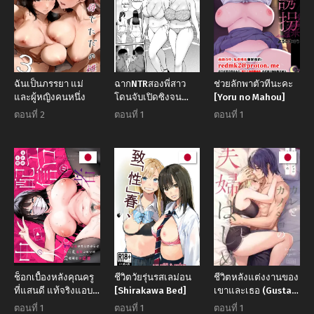
ฉันเป็นภรรยา แม่
ฉากNTRสองพี่สาว
ช่วยลักพาตัวทีนะคะ
และผู้หญิงคนหนึ่ง
โดนจับเปิดซิงจน
[Yoru no Mahou]
หมดแรง
ตอนที่ 2
ตอนที่ 1
ตอนที่ 1
ช็อกเบื้องหลังคุณครู
ชีวิตวัยรุ่นรสเลม่อน
ชีวิตหลังแต่งงานของ
ที่แสนดี แท้จริงแอบ
[Shirakawa Bed]
เขาและเธอ (Gustav)
สตรีมรสเสียวโชว์
(Mobile Suit
ตอนที่ 1
ตอนที่ 1
ตอนที่ 1