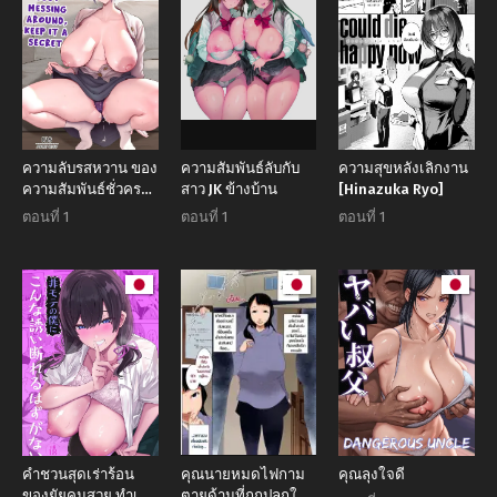
ความลับรสหวาน ของ
ความสัมพันธ์ลับกับ
ความสุขหลังเลิกงาน
ความสัมพันธ์ชั่วคราว
สาว JK ข้างบ้าน
[Hinazuka Ryo]
(CLOUDY)
ตอนที่ 1
ตอนที่ 1
ตอนที่ 1
คำชวนสุดเร่าร้อน
คุณนายหมดไฟกาม
คุณลุงใจดี
ของยัยคนสวย ทำเอา
ตายด้านที่ถูกปลุกให้