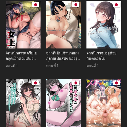
จัดหนักสาวสตรีมเม
จากที่เป็นเจ้านายผม
จากนี้เราจะอยู่ด้วย
อสุดเอ็กด้วยเสียง
กลายเป็นสุนัขของรุ่น
กันตลอดไป
กระสันทะลวงหู
พี่ (Sanku)
ตอนที่ 1
ตอนที่ 1
ตอนที่ 1