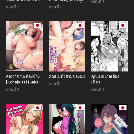
ตอนที่ 1
หนุ่มไร้เสน่ห์ใจแตก
ซู่ซ่า กับแก๊งทางหนี้
ตอนที่ 2
ตอนที่ 1
ทันที
[Porno Studio]
Hitozuma
Kimeseku
คุณวาคาบะห้องข้าง
คุณเเม่ทั้งสามของผม
คุณเเม่เเกลเลี้ยง
[Kohakutei (Sakai
เดี่ยว
ตอนที่ 1
Hamachi)] Tonari
ตอนที่ 2
ตอนที่ 1
no Wakaba-san