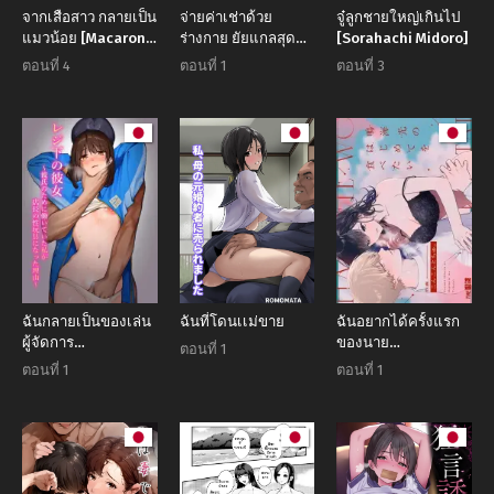
จากเสือสาว กลายเป็น
จ่ายค่าเช่าด้วย
จู๋ลูกชายใหญ่เกินไป
แมวน้อย [Macaron
ร่างกาย ยัยแกลสุด
[Sorahachi Midoro]
Sugar]
ฮอตเปิดเกมรุกคา
ตอนที่ 4
ตอนที่ 1
ตอนที่ 3
ห้อง
ฉันกลายเป็นของเล่น
ฉันที่โดนเเม่ขาย
ฉันอยากได้ครั้งแรก
ผู้จัดการ
ของนาย
ตอนที่ 1
[Marsmallow Dan]
(Concontochu.)
ตอนที่ 1
ตอนที่ 1