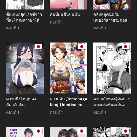
ข้อเสนอสุดเอ็กซ์จาก
คนที่ผมชื่นชมนั้น
คลิปหลุดนัดยิ้ม
พี่สะใภ้ส่งสาวมาให้
เลเยอร์สาวสายคอส
ตอนที่ 1
ถึงห้อง
ตอนที่ 1
ตอนที่ 1
ความยิ่งใหญ่ของ
ความลับ [Tomonaga
ความลับของผู้จัดการ
หิมาลัยจัง
Kenji] himitsu no
มาดเข้มที่ผมเป็นคน
(Kametaro)
เจอ [Kitano Onsen]
ตอนที่ 1
ตอนที่ 1
ตอนที่ 1
Kasshoku Buaisou
Yakyuu-bu
Manager no
Yowami Nigitta