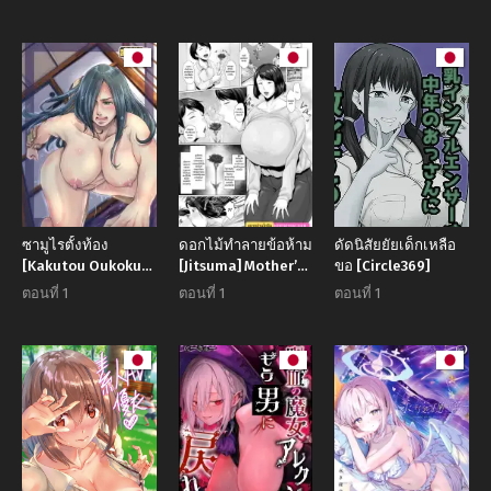
เสียว
Gundam SEED
FREEDOM)
ซามูไรตั้งท้อง
ดอกไม้ทำลายข้อห้าม
ดัดนิสัยยัยเด็กเหลือ
[Kakutou Oukoku]
[Jitsuma] Mother’s
ขอ [Circle369]
Harami samurai
Day 2026
ตอนที่ 1
ตอนที่ 1
ตอนที่ 1