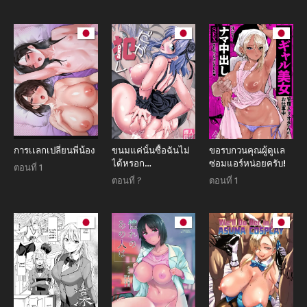
การเเลกเปลี่ยนพี่น้อง
ขนมแค่นั้นซื้อฉันไม่
ขอรบกวนคุณผู้ดูแล
ได้หรอก
ซ่อมแอร์หน่อยครับ!
ตอนที่ 1
(Warashibe)
ตอนที่ ?
ตอนที่ 1