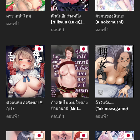
ดาราหน้าใหม่
ตัวฉันอีกร่างหนึ่ง
ตัวตนของฉันน่ะ
[Niikyuu (Luku)]
(Kinokomushi)
ตอนที่ 1
Juketsu no Majo
(Blue Archive)
ตอนที่ 1
ตอนที่ 1
Alexia wa Mou
Otoko ni
Modorenai
ตัวตนที่แท้จริงของชิ
ถ้าคลิปไม่เต็มใจของ
ถ้าวันนั้น…
กุเระ
ป้ามานามิ [Milf
(Tukinowagamo)
Shobou]
ตอนที่ 1
ตอนที่ 1
ตอนที่ 1