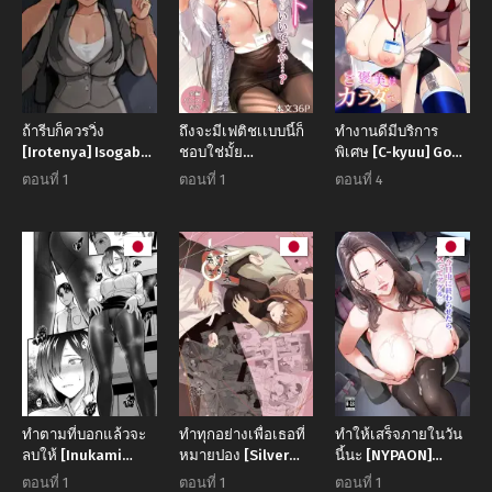
ถ้ารีบก็ควรวิ่ง
ถึงจะมีเฟติชเเบบนี้ก็
ทำงานดีมีบริการ
[Irotenya] Isogaba
ชอบใช่มั้ย
พิเศษ [C-kyuu] Go
Maware! Hurry and
[Haizuriya (Zurita)]
hōbi wa Karada
ตอนที่ 1
ตอนที่ 1
ตอนที่ 4
Run!
PanSto Fetish
de.〜 Ero-sugi
demo Ii desu ka
fukuri kōsei wa sei
shori-ka no
oshigoto
ทำตามที่บอกแล้วจะ
ทำทุกอย่างเพื่อเธอที่
ทำให้เสร็จภายในวัน
ลบให้ [Inukami
หมายปอง [Silver
นี้นะ [NYPAON]
Inoji] Yarite Joushi
Dog] Cool na
Sore, Kyoujuu ni
ตอนที่ 1
ตอนที่ 1
ตอนที่ 1