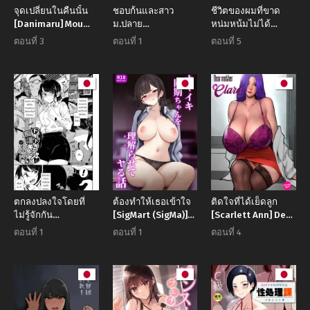
จุดเปลี่ยนในคืนนั้น
ชอบก้นและสาว
ชีวิตของผมที่ขาด
[Danimaru] Mou
ม.ปลาย
หน่มหน้มไม่ได้
Ichido, Shitemitai I
[Takayanagi
[Ariga Tou] Oppai
ตอนที่ 3
ตอนที่ 1
ตอนที่ 5
Want to Try It
Katsuya] Yaritai
Karte
Again
Koto Dake Yattetai
I Just Wanna Do
What I Wanna Do
ตกลงปลงใจโดยที่
ต้องทำให้เธอเข้าใจ
ติดใจที่ได้เย็ดลูก
ไม่รู้จักกัน
[SigMart (SigMa)]
[Scarlett Ann] Dear
[Soramame-san]
Namaiki Douki-
Mother Clara
ตอนที่ 1
ตอนที่ 1
ตอนที่ 4
Dokidoki
chan o Wakarasete
Chikankyun
Yaru Hanashi