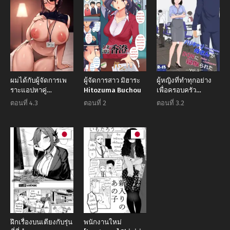
ผมได้กับผู้จัดการเพ
ผู้จัดการสาว มิฮาระ
ผู้หญิงที่ทำทุกอย่าง
ราะแอปหาคู่
Hitozuma Buchou
เพื่อครอบครัว
[Botamochi]
[Kiyama Haru]
ตอนที่ 4.3
ตอนที่ 2
ตอนที่ 3.2
Masaka Ano Oni
BariCare Kaa-san
Joushi ga Ore no
ga DQN ni
SeFri ni Naru nante
Netorareta
I never thought
that devilish
Manager would
become my Fuck
Buddy
ฝึกเรื่องบนเตียงกับรุ่น
พนักงานใหม่