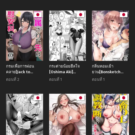
Chinpo de Do-M
da
Ochi
กรมเพื่อการผ่อน
กระต่ายน้อยฮีลใจ
กลิ่นหอมเย้า
คลาย[Jack to
[Oshima Aki]
ยวน[Bonsketch
Nicholson
Senpai no USA
(Bonske)]
ตอนที่ 2
ตอนที่ 1
ตอนที่ 1
(NoriPachi)]
barashi
KunKunKun
Haizoku sareta
Saki wa Ianka
deshita