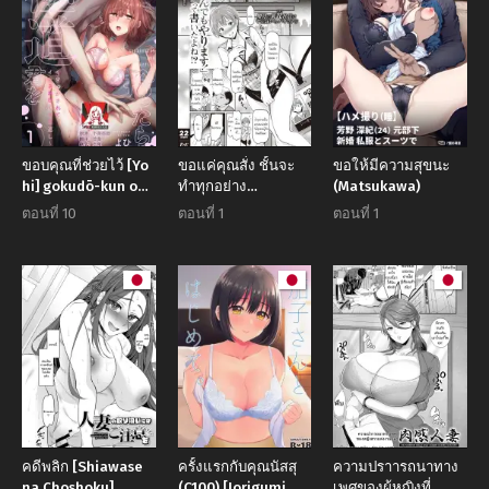
ขอบคุณที่ช่วยไว้ [Yo
ขอแค่คุณสั่ง ชั้นจะ
ขอให้มีความสุขนะ
hi] gokudō-kun o
ทำทุกอย่าง
(Matsukawa)
hirottara ~
[Hiroshiki]
ตอนที่ 10
ตอนที่ 1
ตอนที่ 1
amayakasa rete,
Nandemo yarimasu
ika sa re tsukusu
te kaita yone
ongaeshi ~
(furukarā)
คดีพลิก [Shiawase
ครั้งแรกกับคุณนัสสุ
ความปราารถนาทาง
na Choshoku]
(C100) [Iorigumi
เพศของผู้หญิงที่