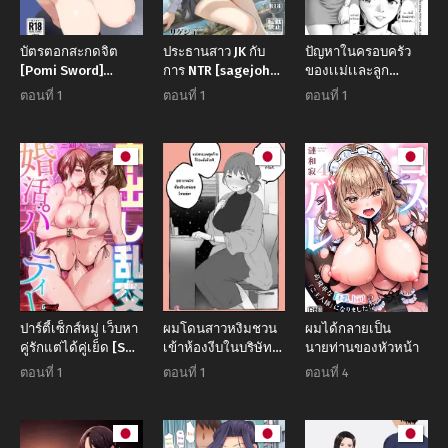
บัตรตอกสะกดจิต
ประธานสาว JK กับ
ปัญหาในครอบครัว
[Pomi Sword]
การ NTR [sagejoh
ของเเม่เเละลูก
Joushiki Kaihen
(sage joh)] JK
[Saida Kazuaki]
ตอนที่ 1
ตอนที่ 1
ตอนที่ 1
Saimin Time Card
Chuutai Tsuyogari
Haitoku no
Shachou ga Buka
Sanjamendan
no Fusei ni Make
Midara ni Koshi o
Furi Netoru made
ปาร์ตี้เซ็กส์หมู่ เว็บหา
ผมโดนสาวหงิมชวน
ผมได้กลายเป็น
คู่รักแต่ได้คู่เย็ด [San
เข้าห้องงีบในบริษัท
นายท่านของหัวหน้า
Kento]
[Hararame]
ตอนที่ 1
ตอนที่ 1
ตอนที่ 4
Kurisumasu ni
Kaisha no Kamin-
Shitsu de Dōki no
Musume to…