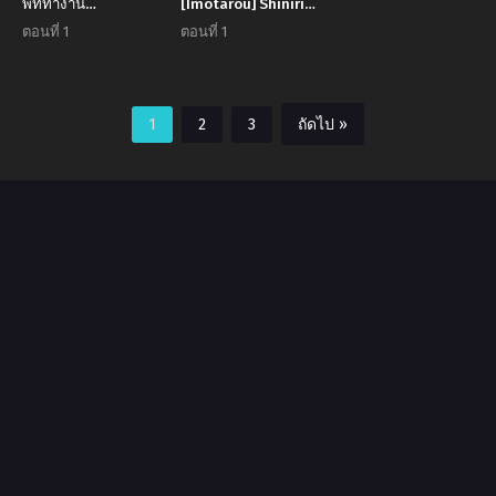
พี่ที่ทำงาน
[Imotarou] Shiniri
[Waremono] Aibiki
no Ano Ko The New
ตอนที่ 1
ตอนที่ 1
Override
Recruit
Rendezvous
Override
1
2
3
ถัดไป »