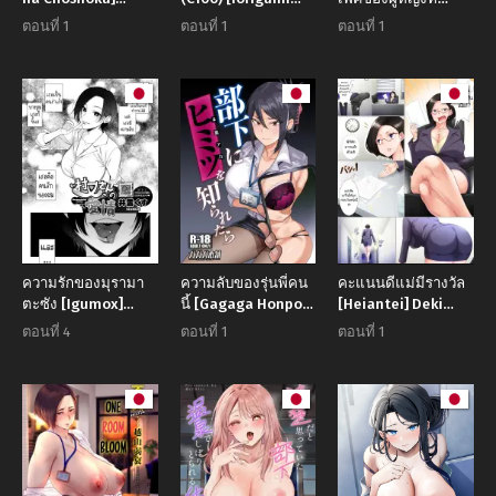
Hitozuma no
(Tokita Arumi)]
แต่งงานแล้ว
ตอนที่ 1
ตอนที่ 1
ตอนที่ 1
toriatsukai niha
Kako-san to
[Matsuzawa Muni]
gochuui wo
Hajimete. (THE
The Married
iDOLM@STER
Woman’s Carnal
CINDERELLA GIRLS)
Desire (Kanzen
Haiboku)
ความรักของมุรามา
ความลับของรุ่นพี่คน
คะแนนดีแม่มีรางวัล
ตะซัง [Igumox]
นี้ [Gagaga Honpo
[Heiantei] Deki
Muramata-san no
(Gar)] What If Your
Mama _Kyouiku
ตอนที่ 4
ตอนที่ 1
ตอนที่ 1
Aijou
Subordinate Knows
Mama ga Issen o
Your Secret
Koete shimau
made