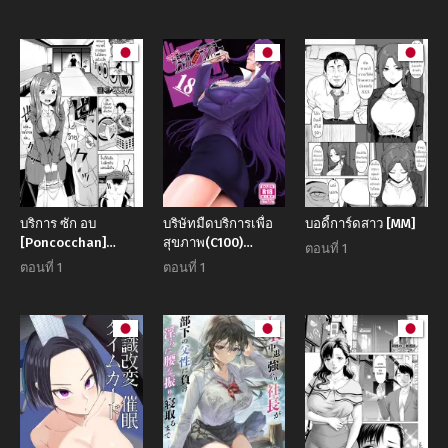
no Yowami o
Douryou Joshi san
Owarasetara
Nigitta node Iinari
no Kotobuki Taisha
Paizutte Ageru
ni Shite Mita
(Koori Zokusei
Danshi to Cool na
Douryou Joshi)
บริการ ซัก อบ
บริษัทมืดบริการเพื่อ
บอดี้การ์ดสาว [MM]
[Poncocchan]
สุขภาพ(C100)
ตอนที่ 1
Kouin Laundry
[Oretachi Misnon
ตอนที่ 1
ตอนที่ 1
Fellati-o-mat
Ikka (Suhara
(Yarashii Kibun ni
Shiina)] Kochira
Naru Appli Ane to
Black DeliHeal
Ore to Imouto to)
Company This is
the Black Delivery
Health Company
(Meikyuu Black
Company)