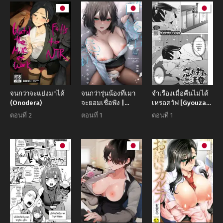
Seishori-ka
~Kenshuu Hen~ My
Assignment is in
the Sexual Relief
Department
~Training Chapter~
จนกว่าจะแย่งมาได้
จนกว่ารุ่นน้องที่เมา
จำเรื่องเมื่อคืนไม่ได้
(Onodera)
จะยอมเชื่อฟัง |
เหรอควัฟ [Gyouza
[Danimaru studio
Teishoku]
ตอนที่ 2
ตอนที่ 1
ตอนที่ 1
(Danimaru)] Yotta
Wasuremono ni
Kouhai ga Sunao ni
gochuui
Naru made