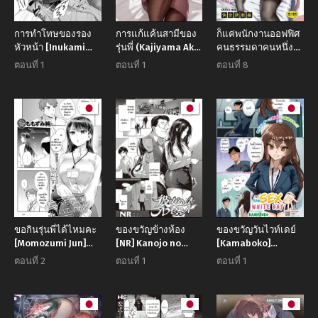
การทำโทษของรอง
การแก้แค้นสามีของ
ก็แค่พนักงานออฟฟิศ
หัวหน้า [Inukami
รุ่นพี่ (Kajiyama Aka,
คนธรรมดาคนหนึ่งที่
Inoji] Yarakashita
Shinyuu)
ลุ่มหลงไหลในทาง
ตอนที่ 1
ตอนที่ 1
ตอนที่ 8
Oku e no Do-S
สาย M [Shomu]
Joushi kara no
Shachiku OL wa
Taibatsu
Choukyou o
Kotowarenai
ขอกินรุ่นพี่ได้ไหมคะ
ของขวัญข้างห้อง
ของขวัญวันไวท์เดย์
[Momozumi Jun]
[NR] Kanojo no
[Kamaboko]
Tabechatte Ii Desu
Present
Namaiki White Day
ตอนที่ 2
ตอนที่ 1
ตอนที่ 1
Ka
Raw Sex White Day