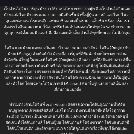
เว็บอ่านโดจิน การ์ตูน มังฮวา 18+ แปลไทย
ecchi-doujin
คือเว็บอ่านโดจินและ
มังงะแปลไทยที่รวบรวมผลงานจากศิลปินชั้นนำทั้งญี่ปุ่น เกาหลี และไทย ไม่ว่า
คุณจะชอบแนวโรแมนติก แฟนตาซี คอมเมดี้ ดราม่า แอ็กชัน หรือฮาเร็ม เรา
คัดสรรโดจินคุณภาพมาให้อ่านฟรีพร้อมอัปเดตตอนใหม่ทุกวัน รองรับการอ่าน
ทุกอุปกรณ์ทั้งคอมพิวเตอร์ มือถือ และแท็บเล็ต อ่านได้ทุกที่ทุกเวลาไม่มีสะดุด
โดจิน และ มังงะ แตกต่างกันอย่างไร หลายคนอาจสงสัยว่าโดจิน (Doujin) กับ
มังงะ (Manga) ต่างกันยังไง มังงะคือการ์ตูนที่ตีพิมพ์อย่างเป็นทางการผ่าน
สำนักพิมพ์ใหญ่ ในขณะที่โดจินชิ (Doujinshi) คือผลงานที่ศิลปินสร้างสรรค์ขึ้น
เอง อาจเป็นเรื่องราวต้นฉบับหรือต่อยอดจากผลงานที่มีอยู่ โดจินมีเสน่ห์ตรงที่
ศิลปินมีอิสระในการสร้างสรรค์เต็มที่ ทำให้ได้เห็นเนื้อเรื่องและสไตล์การวาดที่
หลากหลายกว่ามังงะทั่วไป ปัจจุบันโดจินได้รับความนิยมอย่างมากทั้งในญี่ปุ่น
และทั่วโลก โดยเฉพาะโดจินเกาหลี (Manhwa) ที่มาในรูปแบบภาพสีเต็มและ
เลื่อนอ่านแนวตั้ง
ทำไมต้องอ่านโดจินที่
ecchi-doujin
คัดสรรเฉพาะโดจินคุณภาพที่ได้รับ
อนุญาตจากเจ้าของลิขสิทธิ์ แปลไทยโดยทีมงานมืออาชีพที่ใส่ใจทุกราย
ละเอียด ไม่ว่าจะเป็นบทสนทนาหรือเสียงเอฟเฟกต์ เรามีระบบจัดหมวดหมู่ที่
ชัดเจน ทั้งโดจินเกาหลี โดจินญี่ปุ่น โดจินภาพสี โดจินขาวดำ โดจินแฟนตาซี
โดจินโรแมนติก และอีกหลายแนว ช่วยให้คุณค้นหาเรื่องที่ชอบได้ง่ายและ