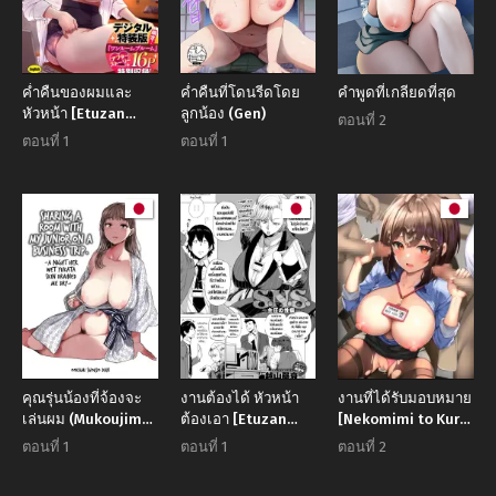
ค่ำคืนของผมและ
ค่ำคืนที่โดนรีดโดย
คำพูดที่เกลียดที่สุด
หัวหน้า [Etuzan
ลูกน้อง (Gen)
ตอนที่ 2
Jakusui] ONE ROOM
ตอนที่ 1
ตอนที่ 1
BLOOM (Futei with )
คุณรุ่นน้องที่จ้องจะ
งานต้องได้ หัวหน้า
งานที่ได้รับมอบหมาย
เล่นผม (Mukoujima
ต้องเอา [Etuzan
[Nekomimi to Kuro
Tenro)
Jakusui] S.N.S. -
Mask (cielo)]
ตอนที่ 1
ตอนที่ 1
ตอนที่ 2
Shunin no Seiheki
Watashi no
Haizoku Saki wa