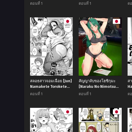
(Monster Musume to
Ka
ตอนที่ 1
ตอนที่ 1
ตอ
no Kougou)
สลอธสาวจอมเฉื่อย [Jun]
สัญญาลับของโฮชิกุมะ
สา
Namakete Torokete
[Naraku No Nimotsu
H
Tsunagatte
(nabunabu)]
ตอนที่ 1
ตอนที่ 1
ตอ
Hoshiguma’s Secret
Contract