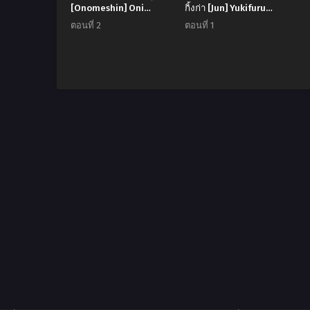
[Onomeshin] Oni
กิ้งก่า [Jun] Yukifuru
Chichi
Yoru no Reptile Reptile
ตอนที่ 2
ตอนที่ 1
on a Snowy Night