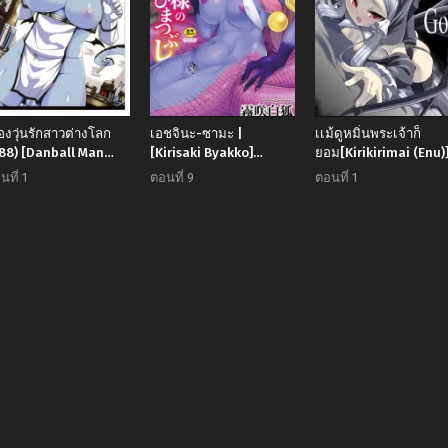
ื่องวุ่นรักสาวต่างโลก
เอชจินะ-ซามะ |
เเม้ดูหมิ่นพระเจ้าก็
88) [Danball Man
[Kirisaki Byakko]
ยอม[Kirikirimai (Enu)
ikuman Umeew)]
Echidna-sama no
Blasphemy to God
นที่ 1
ตอนที่ 9
ตอนที่ 1
fferent World Girl
Himatsubushi