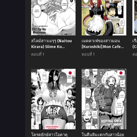
สไลม์สาวเมรุรุ (Naitou
เมดคาเฟ่ของสาวมอน
เร
Kirara) Slime Ko
[Kuroshiki] Mon Cafe
(C
Meruru no Ecchi na
Yori Ai o Kominute |
(N
ตอนที่ 1
ตอนที่ 1
ตอ
Oshigoto
With Love, the Monster
Di
Cafe
โครตยักษ์สาวโอตาคุ
ในคืนหิมะตกกับสาวน้อย