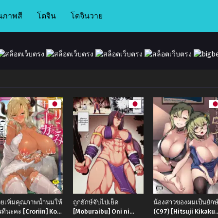
นภาพสี
โดจิน
โดจินวาย
วยเพิ่มคุณภาพน้ำนมให้
ถูกยักษ์จับไปเย็ด
น้องสาวของผมเป็นยักษ์
นทีนะคะ [Croriin] Koi
[Moburaibu] Oni ni
(C97) [Hitsuji Kikaku