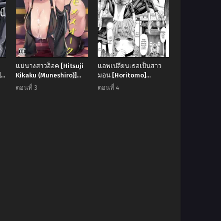
แม่นางสาวอ็อค [Hitsuji
แอพเปลี่ยนเธอเป็นสาว
]
Kikaku (Muneshiro)]
มอน [Horitomo]
Hahaue mo Mesu Orc
Monmusu Hentai Appli
ตอนที่ 3
ตอนที่ 4
de GO! | Monster Girl
Transformation Go!